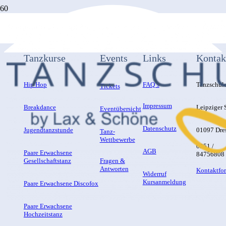
Tanzkurse
Events
Links
Kontak
Hip Hop
FAQ´s
Tanzschul
Tickets
Impressum
Breakdance
Leipziger S
Eventübersicht
Datenschutz
Jugendtanzstunde
01097 Dre
Tanz-
Wettbewerbe
0351 /
AGB
Paare Erwachsene
84756808
Gesellschaftstanz
Fragen &
Antworten
Kontaktfo
Widerruf
Kursanmeldung
Paare Erwachsene Discofox
Paare Erwachsene
Hochzeitstanz