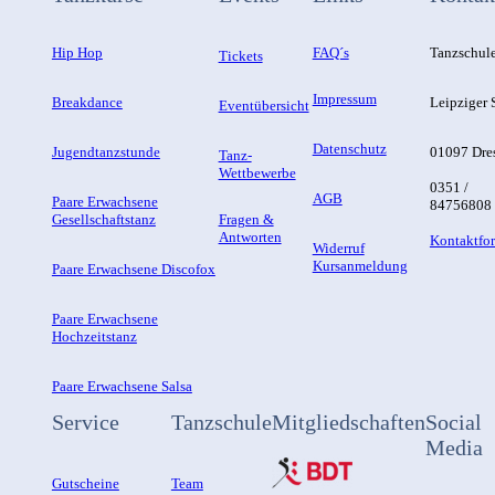
Hip Hop
FAQ´s
Tanzschul
Tickets
Impressum
Breakdance
Leipziger S
Eventübersicht
Datenschutz
Jugendtanzstunde
01097 Dre
Tanz-
Wettbewerbe
0351 /
AGB
Paare Erwachsene
84756808
Gesellschaftstanz
Fragen &
Antworten
Kontaktfo
Widerruf
Kursanmeldung
Paare Erwachsene Discofox
Paare Erwachsene
Hochzeitstanz
Paare Erwachsene Salsa
Service
Tanzschule
Mitgliedschaften
Social
Media
Gutscheine
Team