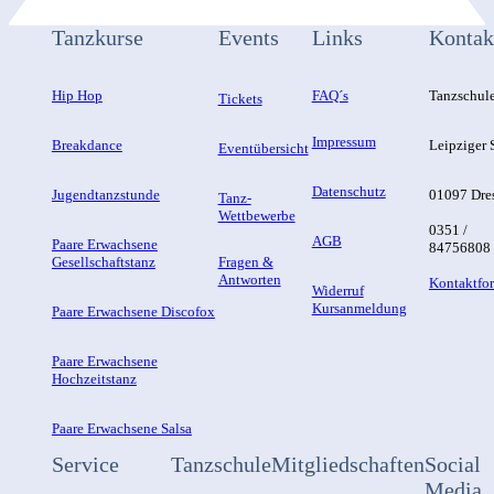
Tanzkurse
Events
Links
Kontak
Hip Hop
FAQ´s
Tanzschul
Tickets
Impressum
Breakdance
Leipziger S
Eventübersicht
Datenschutz
Jugendtanzstunde
01097 Dre
Tanz-
Wettbewerbe
0351 /
AGB
Paare Erwachsene
84756808
Gesellschaftstanz
Fragen &
Antworten
Kontaktfo
Widerruf
Kursanmeldung
Paare Erwachsene Discofox
Paare Erwachsene
Hochzeitstanz
Paare Erwachsene Salsa
Service
Tanzschule
Mitgliedschaften
Social
Media