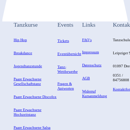
Tanzkurse
Events
Links
Kontak
Hip Hop
FAQ´s
Tanzschul
Tickets
Impressum
Breakdance
Leipziger S
Eventübersicht
Datenschutz
Jugendtanzstunde
01097 Dre
Tanz-
Wettbewerbe
0351 /
AGB
Paare Erwachsene
84756808
Gesellschaftstanz
Fragen &
Antworten
Kontaktfo
Widerruf
Kursanmeldung
Paare Erwachsene Discofox
Paare Erwachsene
Hochzeitstanz
Paare Erwachsene Salsa