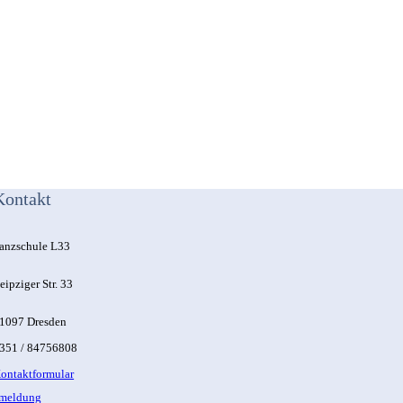
Kontakt
anzschule L33
eipziger Str. 33
1097 Dresden
351 / 84756808
ontaktformular
nmeldung