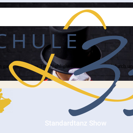
n ganz besonderes Tanzhighlight hinzu! Mit uns und durch 
Standardtanz Show