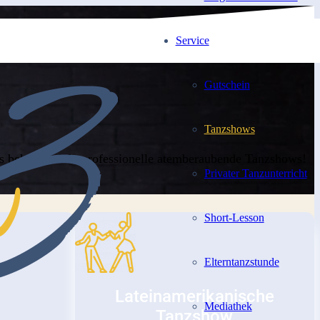
Service
Gutschein
Tanzshows
uns bekommst du professionelle atemberaubende Tanzshows!
Privater Tanzunterricht
Short-Lesson
Elterntanzstunde
Lateinamerikanische
Mediathek
Tanzshow