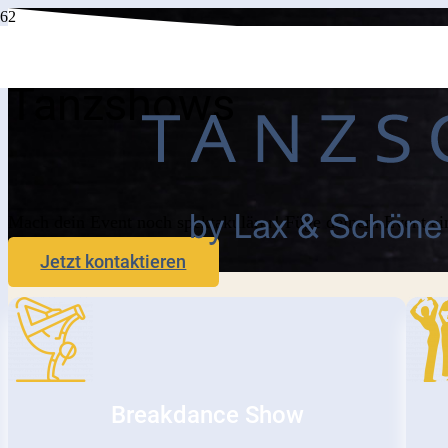
Tanzshows
Mach dein Event noch spektakulärer! Füge deinem Event ei
Jetzt kontaktieren
Breakdance Show