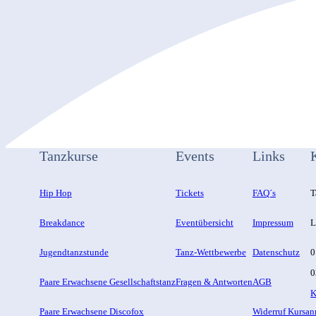
Tanzkurse
Events
Links
Hip Hop
Tickets
FAQ´s
T
Breakdance
Eventübersicht
Impressum
L
Jugendtanzstunde
Tanz-Wettbewerbe
Datenschutz
0
0
Paare Erwachsene Gesellschaftstanz
Fragen & Antworten
AGB
K
Paare Erwachsene Discofox
Widerruf Kursa