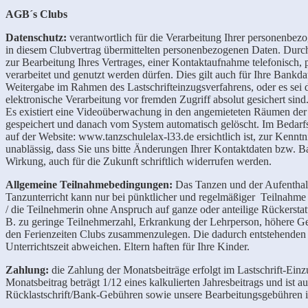
AGB´s Clubs
Datenschutz:
verantwortlich für die Verarbeitung Ihrer personenbezo
in diesem Clubvertrag übermittelten personenbezogenen Daten. Durch Ih
zur Bearbeitung Ihres Vertrages, einer Kontaktaufnahme telefonisch
verarbeitet und genutzt werden dürfen. Dies gilt auch für Ihre Bankd
Weitergabe im Rahmen des Lastschrifteinzugsverfahrens, oder es sei d
elektronische Verarbeitung vor fremden Zugriff absolut gesichert sind.
Es existiert eine Videoüberwachung in den angemieteten Räumen der
gespeichert und danach vom System automatisch gelöscht. Im Bedarfs
auf der Website: www.tanzschulelax-l33.de
ersichtlich ist, zur Ken
unablässig, dass Sie uns bitte Änderungen Ihrer Kontaktdaten bzw. Ban
Wirkung, auch für die Zukunft schriftlich widerrufen werden.
Allgemeine Teilnahmebedingungen:
Das Tanzen und der Aufenthalt
Tanzunterricht kann nur bei pünktlicher und regelmäßiger Teilnahme
/ die Teilnehmerin ohne Anspruch auf ganze oder anteilige Rückersta
B. zu geringe Teilnehmerzahl, Erkrankung der Lehrperson, höhere Ge
den Ferienzeiten Clubs zusammenzulegen. Die dadurch entstehenden Un
Unterrichtszeit abweichen. Eltern haften für Ihre Kinder.
Zahlung:
die
Zahlung der Monatsbeiträge erfolgt im Lastschrift-Ein
Monatsbeitrag beträgt 1/12 eines kalkulierten Jahresbeitrags und ist
Rücklastschrift/Bank-Gebühren sowie unsere Bearbeitungsgebühren i