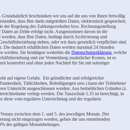
. Grundsätzlich beschränken wir uns auf die uns von Ihnen freiwillig
tanden, dass Ihre darin mitgeteilten Daten, elektronisch gespeichert,
owie der Regelung des Zahlungsverkehrs bzw. Rechnungsstellung
r Daten an Dritte erfolgt nicht. Ausgenommen davon ist die
rt werden, dass Ihre Daten, bedingt durch Archivierung und
Geschäftsbeziehung stehen, oder wir dazu gesetzlich verpflichtet sind.
n. Die dadurch erhältlichen Daten werden maximal 24 Stunden
n werden. Sie bestätigen weiterhin die
Datenschutzerklärung,
welche
häftsbeziehung und zur Vermeidung zusätzlicher Kosten, ist es
it kostenfrei und ohne jeden Nachteil für Sie mit sofortiger
ht auf eigene Gefahr. Ein gründlicher und erfolgreicher
runkenheit, Tätlichkeiten, Beleidigungen usw.) kann der Teilnehmer
ren Unterricht ausgeschlossen werden. Aus betrieblichen Gründen (z.
richtsräume verlegt werden. Die Tanzschule L33 ist berechtigt, in
n diese vom regulären Unterrichtstag und der regulären
m Voraus zwischen dem 1. und 5. des jeweiligen Monats. Der
rderung nicht eingezogen werden, gehen die uns entstehenden
0% des gültigen Monatsbeitrages.