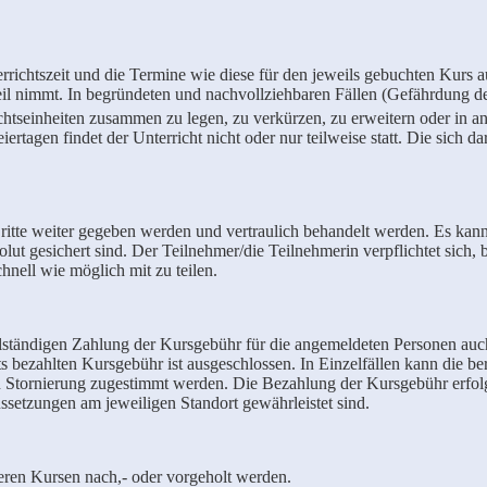
rrichtszeit und die Termine wie diese für den jeweils gebuchten Kurs au
eil nimmt. In begründeten und nachvollziehbaren Fällen (Gefährdung der
ichtseinheiten zusammen zu legen, zu verkürzen, zu erweitern oder in a
ertagen findet der Unterricht nicht oder nur teilweise statt. Die sich d
itte weiter gegeben werden und vertraulich behandelt werden. Es kann 
lut gesichert sind. Der Teilnehmer/die Teilnehmerin verpflichtet sich
nell wie möglich mit zu teilen.
llständigen Zahlung der Kursgebühr für die angemeldeten Personen au
 bezahlten Kursgebühr ist ausgeschlossen. In Einzelfällen kann die ber
en Stornierung zugestimmt werden. Die Bezahlung der Kursgebühr erfolg
ssetzungen am jeweiligen Standort gewährleistet sind.
eren Kursen nach,- oder vorgeholt werden.