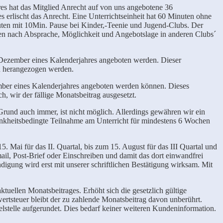
es hat das Mitglied Anrecht auf von uns angebotene 36
s erlischt das Anrecht. Eine Unterrichtseinheit hat 60 Minuten ohne
ten mit 10Min. Pause bei Kinder,-Teenie und Jugend-Clubs. Der
nen nach Absprache, Möglichkeit und Angebotslage in anderen Clubs´
. Dezember eines Kalenderjahres angeboten werden. Dieser
n herangezogen werden.
mber eines Kalenderjahres angeboten werden können. Dieses
, wir der fällige Monatsbeitrag ausgesetzt.
rund auch immer, ist nicht möglich. Allerdings gewähren wir ein
rankheitsbedingte Teilnahme am Unterricht für mindestens 6 Wochen
 Mai für das II. Quartal, bis zum 15. August für das III Quartal und
ail, Post-Brief oder Einschreiben und damit das dort einwandfrei
gung wird erst mit unserer schriftlichen Bestätigung wirksam. Mit
tuellen Monatsbeitrages. Erhöht sich die gesetzlich gültige
ertsteuer bleibt der zu zahlende Monatsbeitrag davon unberührt.
elstelle aufgerundet. Dies bedarf keiner weiteren Kundeninformation.