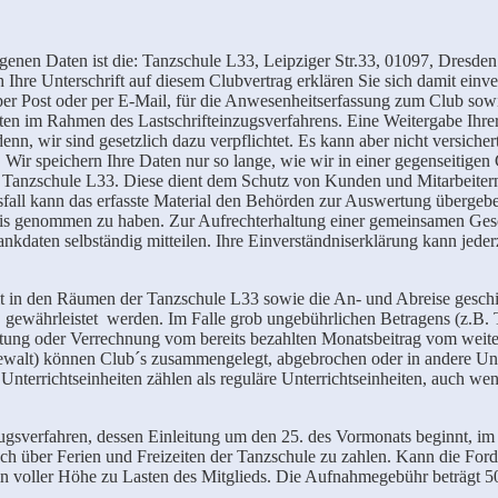
genen Daten ist die: Tanzschule L33, Leipziger Str.33, 01097, Dresden
re Unterschrift auf diesem Clubvertrag erklären Sie sich damit einvers
, per Post oder per E-Mail, für die Anwesenheitserfassung zum Club s
aten im Rahmen des Lastschrifteinzugsverfahrens. Eine Weitergabe Ihre
enn, wir sind gesetzlich dazu verpflichtet. Es kann aber nicht versiche
 Wir speichern Ihre Daten nur so lange, wie wir in einer gegenseitigen 
 Tanzschule L33. Diese dient dem Schutz von Kunden und Mitarbeiter
fall kann das erfasste Material den Behörden zur Auswertung übergebe
ntnis genommen zu haben. Zur Aufrechterhaltung einer gemeinsamen Gesc
kdaten selbständig mitteilen. Ihre Einverständniserklärung kann jederze
 in den Räumen der Tanzschule L33 sowie die An- und Abreise geschie
 gewährleistet werden. Im Falle grob ungebührlichen Betragens (z.B. T
ttung oder Verrechnung vom bereits bezahlten Monatsbeitrag vom weite
walt) können Club´s zusammengelegt, abgebrochen oder in andere Unter
terrichtseinheiten zählen als reguläre Unterrichtseinheiten, auch wen
zugsverfahren, dessen Einleitung um den 25. des Vormonats beginnt, i
 auch über Ferien und Freizeiten der Tanzschule zu zahlen. Kann die Fo
n voller Höhe zu Lasten des Mitglieds. Die Aufnahmegebühr beträgt 5