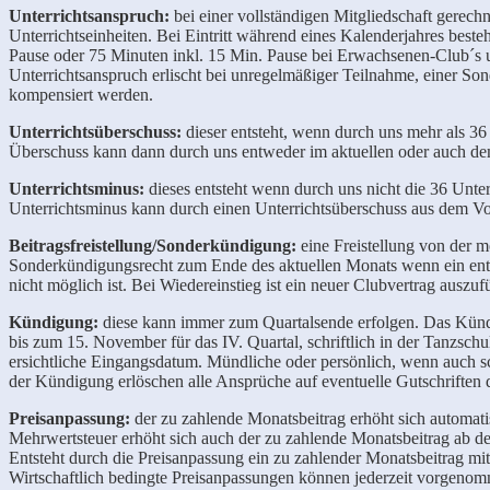
Unterrichtsanspruch:
bei einer vollständigen Mitgliedschaft gere
Unterrichtseinheiten. Bei Eintritt während eines Kalenderjahres best
Pause oder 75 Minuten inkl. 15 Min. Pause bei Erwachsenen-Club´s 
Unterrichtsanspruch erlischt bei unregelmäßiger Teilnahme, einer 
kompensiert werden.
Unterrichtsüberschuss:
dieser entsteht, wenn durch uns mehr als 3
Überschuss kann dann durch uns entweder im aktuellen oder auch de
Unterrichtsminus:
dieses entsteht
wenn
durch uns nicht die 36 Unt
Unterrichtsminus kann durch einen Unterrichtsüberschuss aus dem Vorj
Beitragsfreistellung/Sonderkündigung:
eine Freistellung von der 
Sonderkündigungsrecht zum Ende des aktuellen Monats wenn ein entsp
nicht möglich ist. Bei Wiedereinstieg ist ein neuer Clubvertrag auszufü
Kündigung:
diese kann immer zum Quartalsende erfolgen. Das Kündig
bis zum 15. November für das IV. Quartal, schriftlich in der Tanzsch
ersichtliche Eingangsdatum. Mündliche oder persönlich, wenn auch s
der Kündigung erlöschen alle Ansprüche auf eventuelle Gutschriften
Preisanpassung:
der zu zahlende Monatsbeitrag erhöht sich automati
Mehrwertsteuer erhöht sich auch der zu zahlende Monatsbeitrag ab de
Entsteht durch die Preisanpassung ein zu zahlender Monatsbeitrag mit
Wirtschaftlich bedingte Preisanpassungen können jederzeit vorgeno