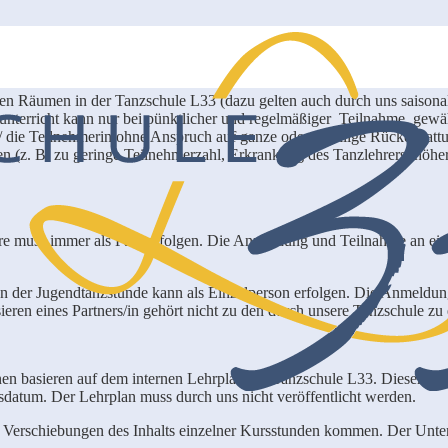
en Räumen in der Tanzschule L33 (dazu gelten auch durch uns saisona
zunterricht kann nur bei pünktlicher und regelmäßiger Teilnahme gewä
r/ die Teilnehmerin ohne Anspruch auf ganze oder anteilige Rückersta
en (z. B. zu geringe Teilnehmerzahl, Erkrankung des Tanzlehrers, hö
 muss immer als Paar erfolgen. Die Anmeldung und Teilnahme an ein
der Jugendtanzstunde kann als Einzelperson erfolgen. Die Anmeldun
ieren eines Partners/in gehört nicht zu den durch unsere Tanzschule zu
en basieren auf dem internen Lehrplan der Tanzschule L33. Dieser unte
datum. Der Lehrplan muss durch uns nicht veröffentlicht werden.
n Verschiebungen des Inhalts einzelner Kursstunden kommen. Der Unterric