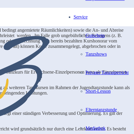
Service
l bedingt angemietete Räumlichkeiten) sowie die An- und Abreise
hrleistet werden. Im Falle grob ungebührlichen Betragens (z. B.
Gutschein
ttung oder Verrechnung vom bereits bezahlten Kurshonorar vom
here Gewalt) können Kurse zusammengelegt, abgebrochen oder in
Tanzshows
en Tanzkurs für Erwachsene-Einzelpersonen kann als Einzelperson
Privater Tanzunterricht
g an weiteren Tanzkursen im Rahmen der Jugendtanzstunde kann als
Short-Lesson
 erbringenden Leistungen.
Elterntanzstunde
rliegt einer ständigen Verbesserung und Optimierung. Es gilt der
Mediathek
ht wird grundsätzlich nur durch eine Lehrkraft erteilt. Es besteht