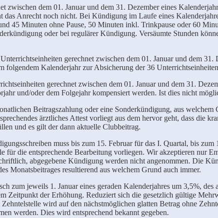
chnet zwischen dem 01. Januar und dem 31. Dezember eines Kalenderjahr
eht das Anrecht noch nicht. Bei Kündigung im Laufe eines Kalenderjahre
und 45 Minuten ohne Pause, 50 Minuten inkl. Trinkpause oder 60 Minu
Sonderkündigung oder bei regulärer Kündigung. Versäumte Stunden kön
6 Unterrichtseinheiten gerechnet zwischen dem 01. Januar und dem 31
m folgendem Kalenderjahr zur Absicherung der 36 Unterrichtseinheite
errichtseinheiten gerechnet zwischen dem 01. Januar und dem 31. Deze
ahr und/oder dem Folgejahr kompensiert werden. Ist dies nicht möglich
monatlichen Beitragszahlung oder eine Sonderkündigung, aus welchem G
rechendes ärztliches Attest vorliegt aus dem hervor geht, dass die k
llen und es gilt der dann aktuelle Clubbeitrag.
ungsschreiben muss bis zum 15. Februar für das I. Quartal, bis zum 15.
ule für die entsprechende Bearbeitung vorliegen. Wir akzeptieren nur Em
chriftlich, abgegebene Kündigung werden nicht angenommen. Die Kündi
 des Monatsbeitrages resultierend aus welchem Grund auch immer.
sch zum jeweils 1. Januar eines geraden Kalenderjahres um 3,5%, des ak
m Zeitpunkt der Erhöhung. Reduziert sich die gesetzlich gültige Mehrw
 Zehntelstelle wird auf den nächstmöglichen glatten Betrag ohne Zehnt
mmen werden. Dies wird entsprechend bekannt gegeben.