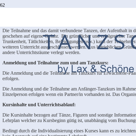
AGB´s Kurse
Allgemeine Bedingungen:
Die Teilnahme und das damit verbundene Tanzen, der Aufenthalt in d
geschehen auf eigene Gefahr. Ein gründlicher und erfolgreicher Tan
Trunkenheit, Tätlichkeiten, Beleidigungen usw.) kann der Teilnehme
weiteren Unterricht ausgeschlossen werden. Aus betrieblichen Gründ
andere Unterrichtsräume verlegt werden.
Anmeldung und Teilnahme zum und am Tanzkurs:
Die Anmeldung und die Teilnahme am Tanzkurs für Erwachsene-Paare
erfolgen.
Die Anmeldung und die Teilnahme am Anfänger-Tanzkurs im Rahmen 
Einzelperson erfolgen wenn ein Partner/in vorhanden ist. Das Organis
Kursinhalte und Unterrichtsablauf:
Die Kursinhalte bezogen auf Tänze, Figuren und sonstige Information
Lehrplan welcher zu Kursbeginn gütig ist, unabhängig vom Buchungs
Bedingt durch die Individualisierung eines Kurses kann es zu leichte