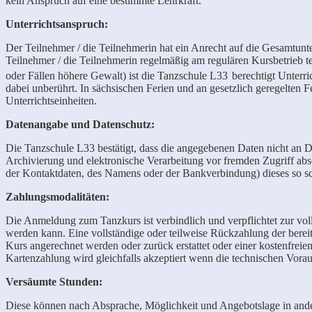
kein Anspruch auf eine bestimmte Lehrkraft.
Unterrichtsanspruch:
Der Teilnehmer / die Teilnehmerin hat ein Anrecht auf die Gesamtunte
Teilnehmer / die Teilnehmerin regelmäßig am regulären Kursbetrieb t
oder Fällen höhere Gewalt) ist die Tanzschule L33
berechtigt Unterr
dabei unberührt. In sächsischen Ferien und an gesetzlich geregelten Fei
Unterrichtseinheiten.
Datenangabe und Datenschutz:
Die Tanzschule L33 bestätigt, dass die angegebenen Daten nicht an Dr
Archivierung und elektronische Verarbeitung vor fremden Zugriff abso
der Kontaktdaten, des Namens oder der Bankverbindung) dieses so sch
Zahlungsmodalitäten:
Die Anmeldung zum Tanzkurs ist verbindlich und verpflichtet zur vo
werden kann. Eine vollständige oder teilweise Rückzahlung der bereits
Kurs angerechnet werden oder zurück erstattet oder einer kostenfrei
Kartenzahlung wird gleichfalls akzeptiert wenn die technischen Vorau
Versäumte Stunden:
Diese können nach Absprache, Möglichkeit und Angebotslage in and