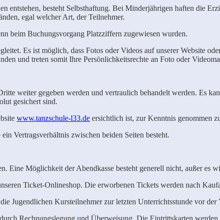
n entstehen, besteht Selbsthaftung. Bei Minderjährigen haften die Erz
änden, egal welcher Art, der Teilnehmer.
 wenn beim Buchungsvorgang Platzziffern zugewiesen wurden.
eitet. Es ist möglich, dass Fotos oder Videos auf unserer Website ode
anden und treten somit Ihre Persönlichkeitsrechte an Foto oder Videoma
ritte weiter gegeben werden und vertraulich behandelt werden. Es kann
lut gesichert sind.
ebsite
www.tanzschule-l33.de
ersichtlich ist, zur Kenntnis genommen z
in Vertragsverhältnis zwischen beiden Seiten besteht.
hlen. Eine Möglichkeit der Abendkasse besteht generell nicht, außer es 
 unseren Ticket-Onlineshop. Die erworbenen Tickets werden nach Kaufab
h die Jugendlichen Kursteilnehmer zur letzten Unterrichtsstunde vor de
t durch Rechnungslegung und Überweisung. Die Eintrittskarten werden a