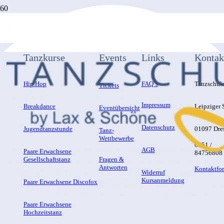
Tanzkurse
Events
Links
Kontak
Hip Hop
FAQ´s
Tanzschul
Tickets
Impressum
Breakdance
Leipziger S
Eventübersicht
Datenschutz
Jugendtanzstunde
01097 Dre
Tanz-
Wettbewerbe
0351 /
AGB
Paare Erwachsene
84756808
Gesellschaftstanz
Fragen &
Antworten
Kontaktfo
Widerruf
Kursanmeldung
Paare Erwachsene Discofox
Paare Erwachsene
Hochzeitstanz