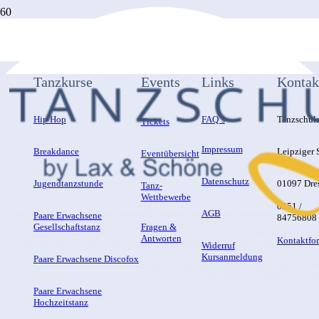
Tanzkurse
Events
Links
Kontak
Hip Hop
FAQ´s
Tanzschul
Tickets
Impressum
Breakdance
Leipziger S
Eventübersicht
Datenschutz
Jugendtanzstunde
01097 Dre
Tanz-
Wettbewerbe
0351 /
AGB
Paare Erwachsene
84756808
Gesellschaftstanz
Fragen &
Antworten
Kontaktfo
Widerruf
Kursanmeldung
Paare Erwachsene Discofox
Paare Erwachsene
Hochzeitstanz