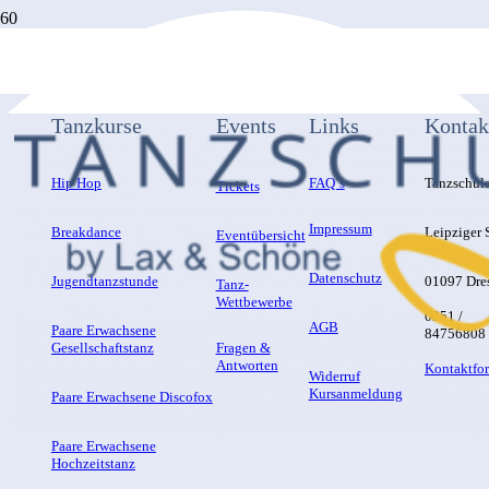
Tanzkurse
Events
Links
Kontak
Hip Hop
FAQ´s
Tanzschul
Tickets
Impressum
Breakdance
Leipziger S
Eventübersicht
Datenschutz
Jugendtanzstunde
01097 Dre
Tanz-
Wettbewerbe
0351 /
AGB
Paare Erwachsene
84756808
Gesellschaftstanz
Fragen &
Antworten
Kontaktfo
Widerruf
Kursanmeldung
Paare Erwachsene Discofox
Paare Erwachsene
Hochzeitstanz