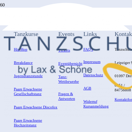
Tanzkurse
Events
Links
Kontak
Hip Hop
FAQ´s
Tanzschul
Tickets
Impressum
Breakdance
Leipziger S
Eventübersicht
Datenschutz
Jugendtanzstunde
01097 Dre
Tanz-
Wettbewerbe
0351 /
AGB
Paare Erwachsene
84756808
Gesellschaftstanz
Fragen &
Antworten
Kontaktfo
Widerruf
Kursanmeldung
Paare Erwachsene Discofox
Paare Erwachsene
Hochzeitstanz