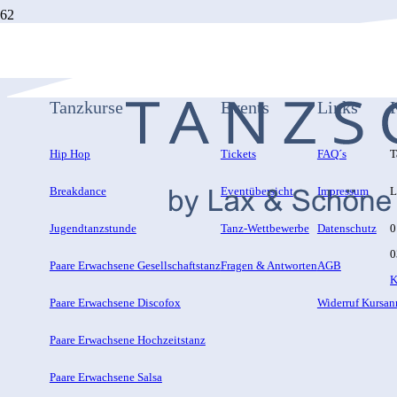
Tanzkurse
Events
Links
Hip Hop
Tickets
FAQ´s
T
Breakdance
Eventübersicht
Impressum
L
Jugendtanzstunde
Tanz-Wettbewerbe
Datenschutz
0
0
Paare Erwachsene Gesellschaftstanz
Fragen & Antworten
AGB
K
Paare Erwachsene Discofox
Widerruf Kursa
Paare Erwachsene Hochzeitstanz
Paare Erwachsene Salsa