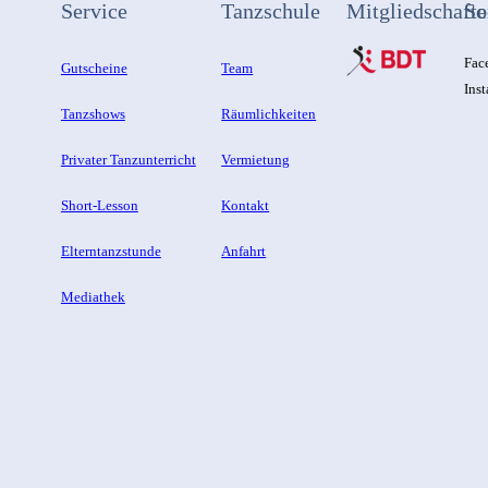
Service
Tanzschule
Mitgliedschafte
So
Fac
Gutscheine
Team
Ins
Tanzshows
Räumlichkeiten
Privater Tanzunterricht
Vermietung
Short-Lesson
Kontakt
Elterntanzstunde
Anfahrt
Mediathek