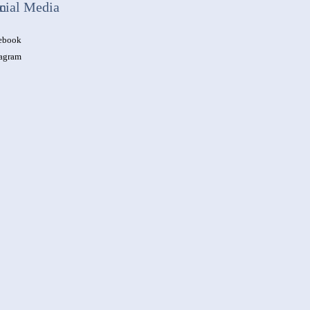
n
cial Media
ebook
tagram