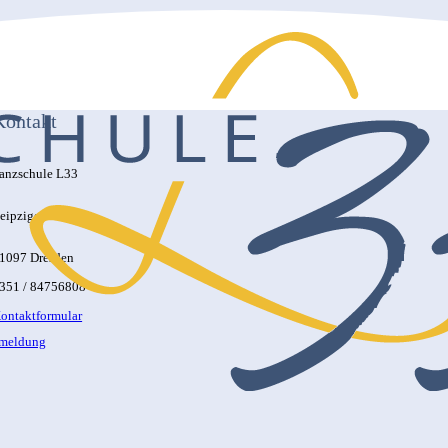
Kontakt
anzschule L33
eipziger Str. 33
1097 Dresden
351 / 84756808
ontaktformular
nmeldung