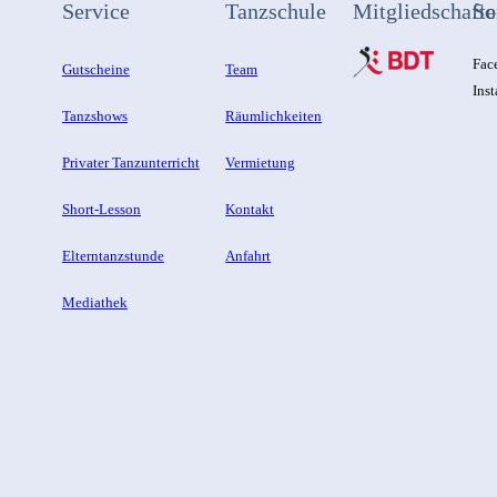
Service
Tanzschule
Mitgliedschafte
So
Fac
Gutscheine
Team
Ins
Tanzshows
Räumlichkeiten
Privater Tanzunterricht
Vermietung
Short-Lesson
Kontakt
Elterntanzstunde
Anfahrt
Mediathek