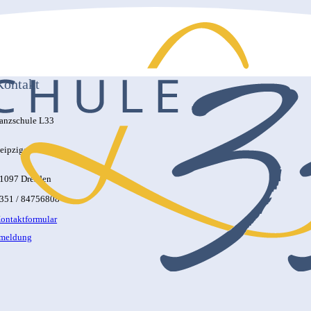
Kontakt
anzschule L33
eipziger Str. 33
1097 Dresden
351 / 84756808
ontaktformular
nmeldung