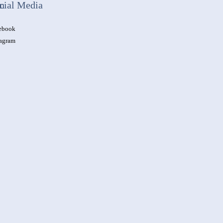
n
cial Media
ebook
tagram