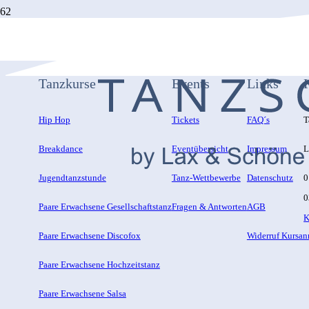
Tanzkurse
Events
Links
Hip Hop
Tickets
FAQ´s
T
Breakdance
Eventübersicht
Impressum
L
Jugendtanzstunde
Tanz-Wettbewerbe
Datenschutz
0
0
Paare Erwachsene Gesellschaftstanz
Fragen & Antworten
AGB
K
Paare Erwachsene Discofox
Widerruf Kursa
Paare Erwachsene Hochzeitstanz
Paare Erwachsene Salsa