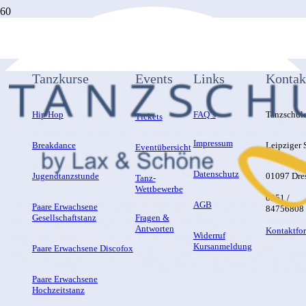
Tanzkurse
Events
Links
Kontak
Hip Hop
FAQ´s
Tanzschul
Tickets
Impressum
Breakdance
Leipziger S
Eventübersicht
Datenschutz
Jugendtanzstunde
01097 Dre
Tanz-
Wettbewerbe
0351 /
AGB
Paare Erwachsene
84756808
Gesellschaftstanz
Fragen &
Antworten
Kontaktfo
Widerruf
Kursanmeldung
Paare Erwachsene Discofox
Paare Erwachsene
Hochzeitstanz