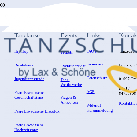
Tanzkurse
Events
Links
Kontak
Hip Hop
FAQ´s
Tanzschul
Tickets
Impressum
Breakdance
Leipziger S
Eventübersicht
Datenschutz
Jugendtanzstunde
01097 Dre
Tanz-
Wettbewerbe
0351 /
AGB
Paare Erwachsene
84756808
Gesellschaftstanz
Fragen &
Antworten
Kontaktfo
Widerruf
Kursanmeldung
Paare Erwachsene Discofox
Paare Erwachsene
Hochzeitstanz