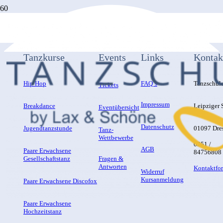
Tanzkurse
Events
Links
Kontak
Hip Hop
FAQ´s
Tanzschul
Tickets
Impressum
Breakdance
Leipziger S
Eventübersicht
Datenschutz
Jugendtanzstunde
01097 Dre
Tanz-
Wettbewerbe
0351 /
AGB
Paare Erwachsene
84756808
Gesellschaftstanz
Fragen &
Antworten
Kontaktfo
Widerruf
Kursanmeldung
Paare Erwachsene Discofox
Paare Erwachsene
Hochzeitstanz