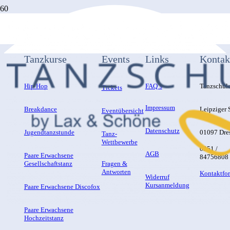
Tanzkurse
Events
Links
Kontak
Hip Hop
FAQ´s
Tanzschul
Tickets
Impressum
Breakdance
Leipziger S
Eventübersicht
Datenschutz
Jugendtanzstunde
01097 Dre
Tanz-
Wettbewerbe
0351 /
AGB
Paare Erwachsene
84756808
Gesellschaftstanz
Fragen &
Antworten
Kontaktfo
Widerruf
Kursanmeldung
Paare Erwachsene Discofox
Paare Erwachsene
Hochzeitstanz