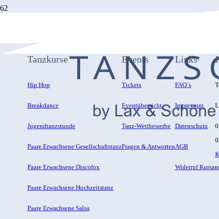
Tanzkurse
Events
Links
Hip Hop
Tickets
FAQ´s
T
Breakdance
Eventübersicht
Impressum
L
Jugendtanzstunde
Tanz-Wettbewerbe
Datenschutz
0
0
Paare Erwachsene Gesellschaftstanz
Fragen & Antworten
AGB
K
Paare Erwachsene Discofox
Widerruf Kursa
Paare Erwachsene Hochzeitstanz
Paare Erwachsene Salsa