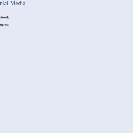
n
cial Media
ebook
tagram