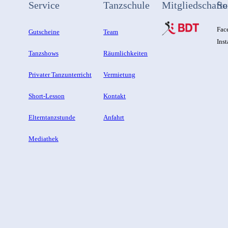
Service
Tanzschule
Mitgliedschafte
So
Fac
Gutscheine
Team
Ins
Tanzshows
Räumlichkeiten
Privater Tanzunterricht
Vermietung
Short-Lesson
Kontakt
Elterntanzstunde
Anfahrt
Mediathek