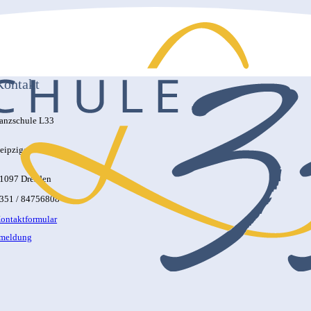
Kontakt
anzschule L33
eipziger Str. 33
1097 Dresden
351 / 84756808
ontaktformular
nmeldung