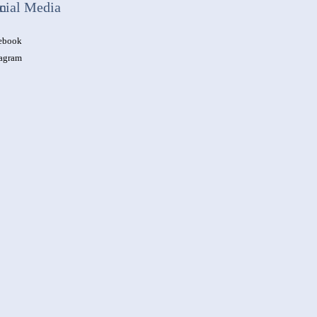
n
cial Media
ebook
tagram