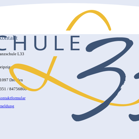
Kontakt
anzschule L33
eipziger Str. 33
1097 Dresden
351 / 84756808
ontaktformular
nmeldung