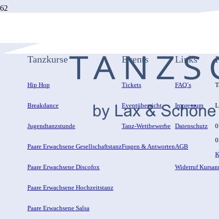
Tanzkurse
Events
Links
Hip Hop
Tickets
FAQ´s
T
Breakdance
Eventübersicht
Impressum
L
Jugendtanzstunde
Tanz-Wettbewerbe
Datenschutz
0
0
Paare Erwachsene Gesellschaftstanz
Fragen & Antworten
AGB
K
Paare Erwachsene Discofox
Widerruf Kursa
Paare Erwachsene Hochzeitstanz
Paare Erwachsene Salsa