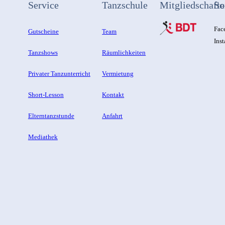
Service
Tanzschule
Mitgliedschafte
So
Fac
Gutscheine
Team
Ins
Tanzshows
Räumlichkeiten
Privater Tanzunterricht
Vermietung
Short-Lesson
Kontakt
Elterntanzstunde
Anfahrt
Mediathek