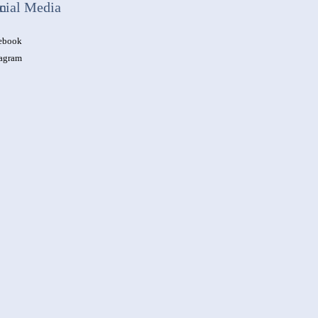
n
cial Media
ebook
tagram