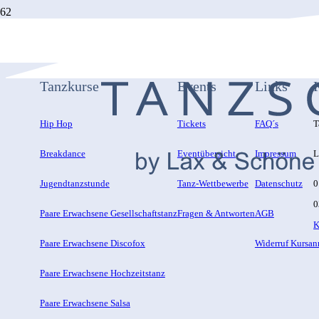
Tanzkurse
Events
Links
Hip Hop
Tickets
FAQ´s
T
Breakdance
Eventübersicht
Impressum
L
Jugendtanzstunde
Tanz-Wettbewerbe
Datenschutz
0
0
Paare Erwachsene Gesellschaftstanz
Fragen & Antworten
AGB
K
Paare Erwachsene Discofox
Widerruf Kursa
Paare Erwachsene Hochzeitstanz
Paare Erwachsene Salsa