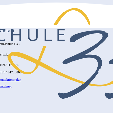
Kontakt
anzschule L33
eipziger Str. 33
1097 Dresden
351 / 84756808
ontaktformular
nmeldung