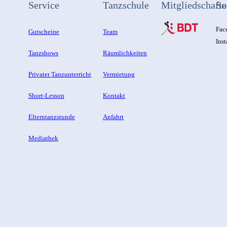
Service
Tanzschule
Mitgliedschafte
So
Fac
Gutscheine
Team
Ins
Tanzshows
Räumlichkeiten
Privater Tanzunterricht
Vermietung
Short-Lesson
Kontakt
Elterntanzstunde
Anfahrt
Mediathek