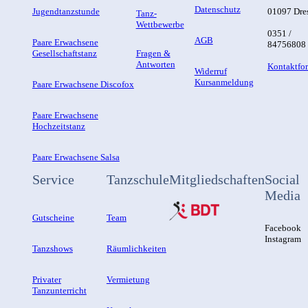
Datenschutz
Jugendtanzstunde
01097 Dre
Tanz-
Wettbewerbe
0351 /
AGB
Paare Erwachsene
84756808
Gesellschaftstanz
Fragen &
Antworten
Kontaktfo
Widerruf
Kursanmeldung
Paare Erwachsene Discofox
Paare Erwachsene
Hochzeitstanz
Paare Erwachsene Salsa
Service
Tanzschule
Mitgliedschaften
Social
Media
Gutscheine
Team
Facebook
Instagram
Tanzshows
Räumlichkeiten
Privater
Vermietung
Tanzunterricht