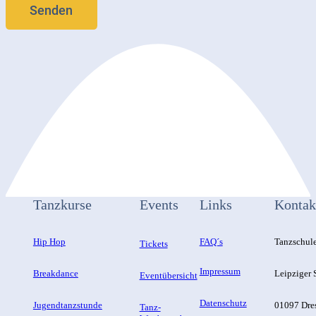
Tanzkurse
Events
Links
Kontak
Hip Hop
FAQ´s
Tanzschul
Tickets
Impressum
Breakdance
Leipziger S
Eventübersicht
Datenschutz
Jugendtanzstunde
01097 Dre
Tanz-