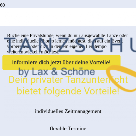
Privater Tanzunterricht
Buche eine Privatstunde, wenn du nur ausgewählte Tänze oder
eine individuelle Choreo lernen möchtest, dich auf ein Event
vorbereitest oder dich in deinem eigenen Lerntempo
weiterentwickeln möchtest.
Informiere dich jetzt über deine Vorteile!
Dein privater Tanzunterricht
bietet folgende Vorteile!
individuelles Zeitmanagement
flexible Termine