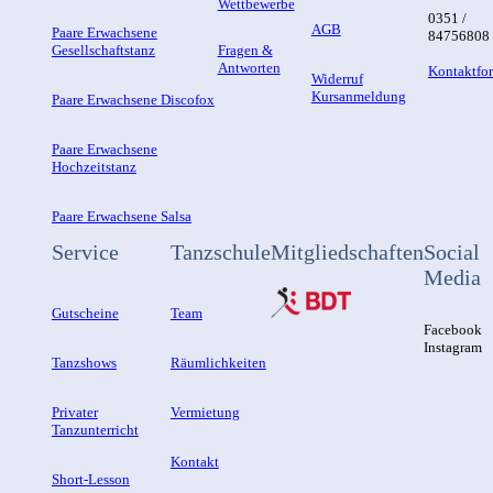
Wettbewerbe
0351 /
AGB
Paare Erwachsene
84756808
Gesellschaftstanz
Fragen &
Antworten
Kontaktfo
Widerruf
Kursanmeldung
Paare Erwachsene Discofox
Paare Erwachsene
Hochzeitstanz
Paare Erwachsene Salsa
Service
Tanzschule
Mitgliedschaften
Social
Media
Gutscheine
Team
Facebook
Instagram
Tanzshows
Räumlichkeiten
Privater
Vermietung
Tanzunterricht
Kontakt
Short-Lesson