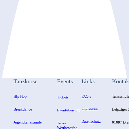
Tanzkurse
Events
Links
Kontak
Hip Hop
FAQ´s
Tanzschul
Tickets
Impressum
Breakdance
Leipziger S
Eventübersicht
Datenschutz
Jugendtanzstunde
01097 Dre
Tanz-
Wettbewerbe