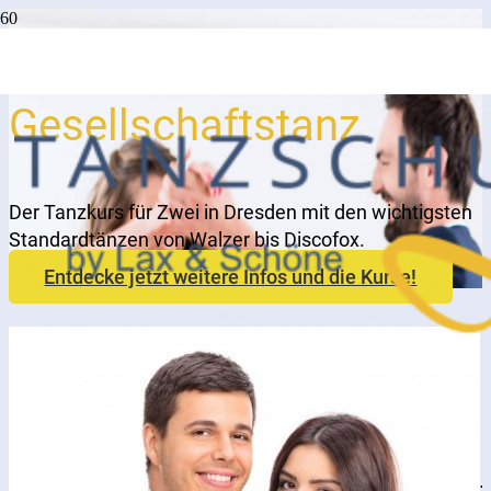
Paartanzkurs
Gesellschaftstanz
Der Tanzkurs für Zwei in Dresden mit den wichtigsten
Standardtänzen von Walzer bis Discofox.
Entdecke jetzt weitere Infos und die Kurse!