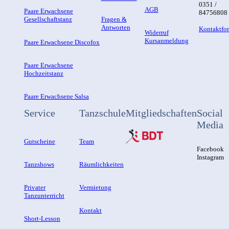
0351 /
AGB
Paare Erwachsene
84756808
Gesellschaftstanz
Fragen &
Antworten
Kontaktfo
Widerruf
Kursanmeldung
Paare Erwachsene Discofox
Paare Erwachsene
Hochzeitstanz
Paare Erwachsene Salsa
Service
Tanzschule
Mitgliedschaften
Social
Media
Gutscheine
Team
Facebook
Instagram
Tanzshows
Räumlichkeiten
Privater
Vermietung
Tanzunterricht
Kontakt
Short-Lesson