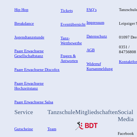
Hip Hop
FAQ´s
Tanzschul
Tickets
Impressum
Breakdance
Leipziger S
Eventübersicht
Datenschutz
Jugendtanzstunde
01097 Dre
Tanz-
Wettbewerbe
0351 /
AGB
Paare Erwachsene
84756808
Gesellschaftstanz
Fragen &
Antworten
Kontaktfo
Widerruf
Kursanmeldung
Paare Erwachsene Discofox
Paare Erwachsene
Hochzeitstanz
Paare Erwachsene Salsa
Service
Tanzschule
Mitgliedschaften
Social
Media
Gutscheine
Team
Facebook