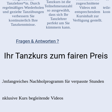
Tanzkurs ist die
Tanzlehrer*in. Durch
zugeschnittene
Teilnehmeranzahl
regelmäßiges Wiederholen
Videos mit
teilz
so ausgewählt,
und gezielte Tanzübungen
entsprechendem
koste
dass sich Ihr
verbessern Sie
Kursinhalt zur
Tanzlehrer
kontinuierlich Ihre
Verfügung gestellt.
perfekt um Sie
Tanzkenntnisse.
kümmern kann.
Fragen & Antworten ?
Ihr Tanzkurs zum fairen Preis
Umfangreiches Nachholprogramm für verpasste Stunden
Inklusive Kurs begleitende Videos