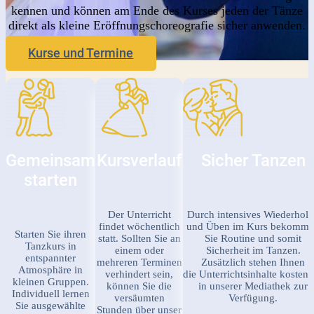
kennen und können am Ende des Kurses jeden der Tänze
direkt als kleine Eröffnungschoreografie sicher anwenden.
Kurse und Termine
Gemeinsam
Kursverlauf
Sicher Tanzen
starten
Der Unterricht
Durch intensives Wiederhol
findet wöchentlich
und Üben im Kurs bekomm
Starten Sie ihren
statt. Sollten Sie an
Sie Routine und somit
Tanzkurs in
einem oder
Sicherheit im Tanzen.
entspannter
mehreren Terminen
Zusätzlich stehen Ihnen
Atmosphäre in
verhindert sein,
die Unterrichtsinhalte kostenf
kleinen Gruppen.
können Sie die
in unserer Mediathek zur
Individuell lernen
versäumten
Verfügung.
Sie ausgewählte
Stunden über unser