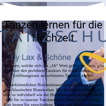
Tanzen lernen für die
Hochzeit
Für Paare, welche sich das „JA“ Wort geben möchten, gibt
es hier den perfekten Tanzkurs für einen einmaligen
Eröffnungstanz am schönsten Tag des Lebens!
In herkömmlichen Hochzeitstanzkursen erlernen Sie nur
den klassischen Brautwalzer. Die Hochzeiteröffnung ist
aber so individuell wie die Hochzeitspaare selbst, deshalb
sind Sie in unseren Tanzkursen für Paare genau richtig.
Hier lernen Sie verschiedene Tänze und Musikrichtungen